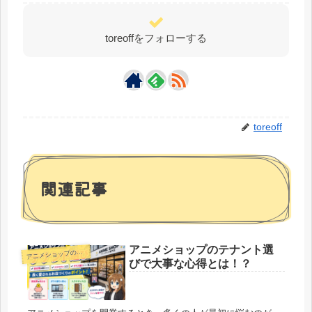
toreoffをフォローする
toreoff
関連記事
アニメショップのテナント選
ア
ニメショップの始め方
びで大事な心得とは！？