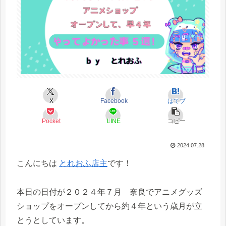
X
Facebook
はてブ
Pocket
LINE
コピー
2024.07.28
こんにちは
とれおふ店主
です！
本日の日付が２０２４年７月 奈良でアニメグッズ
ショップをオープンしてから約４年という歳月が立
とうとしています。