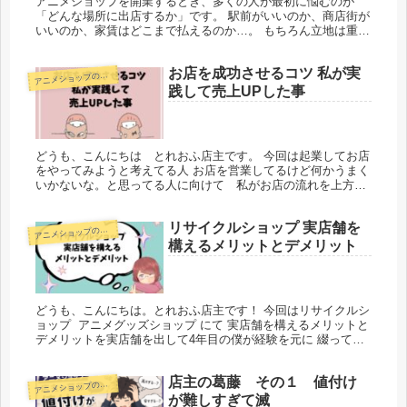
アニメショップを開業するとき、多くの人が最初に悩むのが
「どんな場所に出店するか」です。 駅前がいいのか、商店街が
いいのか、家賃はどこまで払えるのか…。 もちろん立地は重要
ですが、それ以上に大切なのは 「お客様が安心して入れるお店
かどうか」...
お店を成功させるコツ 私が実
ア
ニメショップの始め方
践して売上UPした事
どうも、こんにちは とれおふ店主です。 今回は起業してお店
をやってみようと考えてる人 お店を営業してるけど何かうまく
いかないな。と思ってる人に向けて 私がお店の流れを上方修
正したコツを綴っていきたいと思います。 お店を成功させるコ
ツ 私が実...
リサイクルショップ 実店舗を
ア
ニメショップの始め方
構えるメリットとデメリット
どうも、こんにちは。とれおふ店主です！ 今回はリサイクルシ
ョップ アニメグッズショップ にて 実店舗を構えるメリットと
デメリットを実店舗を出して4年目の僕が経験を元に 綴ってい
きたいと思います。 リサイクルショップ 実店舗を構えるメリ
ット...
店主の葛藤 その１ 値付け
ア
ニメショップの始め方
が難しすぎて滅