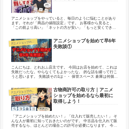
アニメショップをやっていると、毎日のように悩むことがあり
ます。それが「商品の値段設定」です。 お客様から見ると、
「この前より高い」「ネットの方が安い」「もっと安くできな
いの？」 そう見えることもあると思います。 でも実は、店側
には“安くし...
アニメショップを始めて早6年
ア
ニメショップの始め方
失敗談①
こんにちは、とれおふ店主です。 今回はお店を始めて、これは
失敗だったな。やらなくてもよかったな。 的な話を綴って行こ
うと思います。 失敗談その1は・・ 保管スペース 倉庫は何個も
いらない 僕は仕入が大好きなので、少しでもお得に仕入ができ
そう...
古物商許可の取り方｜アニメ
ア
ニメショップの始め方
ショップを始めるなら最初に
取得しよう！
「アニメショップを始めたい！」「仕入れて販売したい！」 そ
んな人が最初に知っておきたいのがです。 中古品を仕入れて販
売するなら、ほとんどの場合この許可が必要になります。 今回